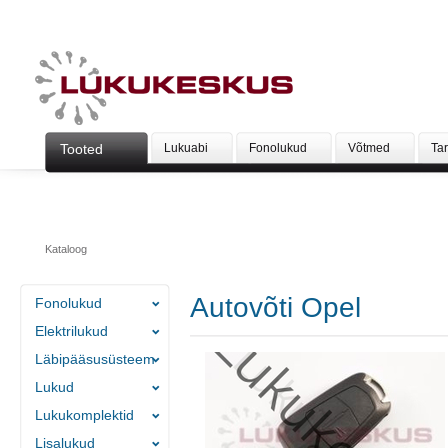
Tooted
Lukuabi
Fonolukud
Võtmed
Ta
Kataloog
Autovõti Opel
Fonolukud
Elektrilukud
Läbipääsusüsteem
Lukud
Lukukomplektid
Lisalukud