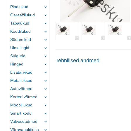
Pindlukud
Garaažilukud
Tabalukud
Koodilukud
Südamikud
Ukselingid
Sulgurid
Tehnilised andmed
Hinged
Lisatarvikud
Metalluksed
Autovõtmed
Korteri võtmed
Mööblilukud
Smart kodu
Valveseadmed
Väravapuldid ja