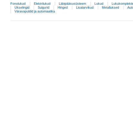
Fonolukud
Elektrilukud
Läbipääsusüsteem
Lukud
Lukukomplekti
Ukselingid
Sulgurid
Hinged
Lisatarvikud
Metalluksed
Aut
Väravapuldid ja automaatika