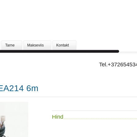
Tarne
Makseviis
Kontakt
Tel.+37265453
EA214 6m
Hind