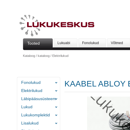
Tooted
Lukuabi
Fonolukud
Võtmed
Kataloog
/
kataloog
/
Elektrilukud
KAABEL ABLOY 
Fonolukud
Elektrilukud
Läbipääsusüsteem
Lukud
Lukukomplektid
Lisalukud