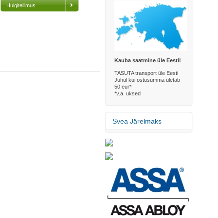
Hulgitellimus
Kauba saatmine üle Eesti!
TASUTA transport üle Eesti
Juhul kui ostusumma ületab
50 eur*
*v.a. uksed
Svea Järelmaks