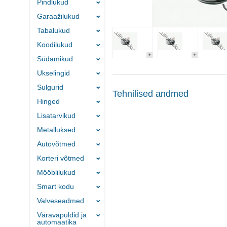
Pindlukud
Garaažilukud
Tabalukud
Koodilukud
Südamikud
Ukselingid
Sulgurid
Tehnilised andmed
Hinged
Lisatarvikud
Metalluksed
Autovõtmed
Korteri võtmed
Mööblilukud
Smart kodu
Valveseadmed
Väravapuldid ja
automaatika