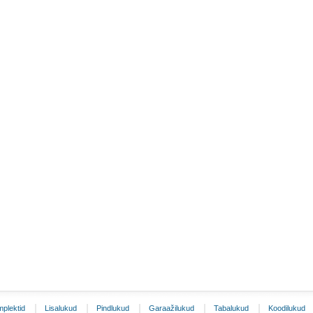
plektid
Lisalukud
Pindlukud
Garaažilukud
Tabalukud
Koodilukud