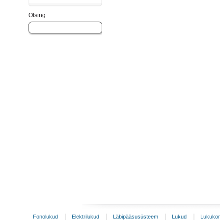
Otsing
Fonolukud
Elektrilukud
Läbipääsusüsteem
Lukud
Lukukom