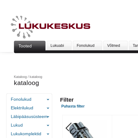
Tooted
Lukuabi
Fonolukud
Võtmed
Ta
Kataloog
/
kataloog
kataloog
Fonolukud
Filter
Puhasta filter
Elektrilukud
Läbipääsusüsteem
Lukud
Lukukomplektid