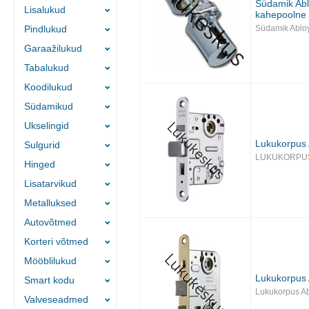
Südamik Ab
Lisalukud
kahepoolne
Pindlukud
Südamik Ablo
Garaažilukud
Tabalukud
Koodilukud
Südamikud
Ukselingid
Lukukorpus
Sulgurid
LUKUKORPUS
Hinged
Lisatarvikud
Metalluksed
Autovõtmed
Korteri võtmed
Mööblilukud
Lukukorpus 
Smart kodu
Lukukorpus A
Valveseadmed