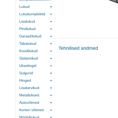
Lukud
Lukukomplektid
Lisalukud
Pindlukud
Garaažilukud
Tabalukud
Tehnilised andmed
Koodilukud
Südamikud
Ukselingid
Sulgurid
Hinged
Lisatarvikud
Metalluksed
Autovõtmed
Korteri võtmed
Mööblilukud