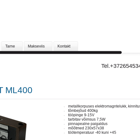
Tarne
Makseviis
Kontakt
Tel.+37265453
T ML400
metallkorpuses elektromagntelukk, kinnitu
tõmbejõud 400kg
tööpinge 9-15V
tarbitav võimsus 7,5W
pinnapealne paigaldus
mõõtmed 230x57x38
töötemperatuur -40 kuni +45