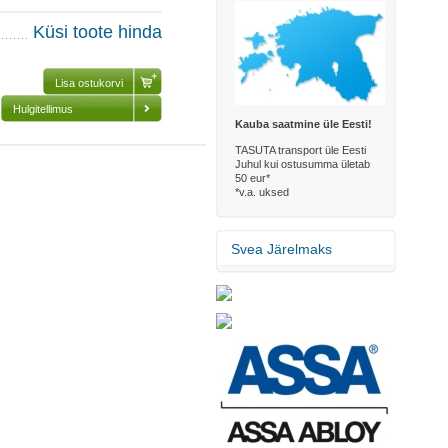
Küsi toote hinda
Hulgitellimus
Kauba saatmine üle Eesti!
TASUTA transport üle Eesti
Juhul kui ostusumma ületab
50 eur*
*v.a. uksed
Svea Järelmaks