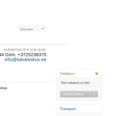
KLIENDITUGI (E-R 10.00-18.00):
44 Gsm. +3725238375
info@lukukeskus.ee
Ostukorv
Teie ostukorv on tühi
stega
Vormista tellimus
Transport