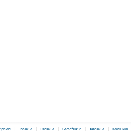
plektid
Lisalukud
Pindlukud
Garaažilukud
Tabalukud
Koodilukud