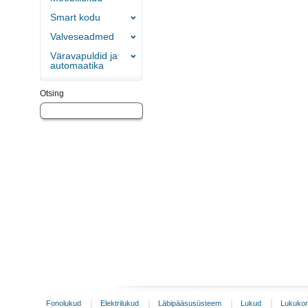
Smart kodu
Valveseadmed
Väravapuldid ja
automaatika
Otsing
Fonolukud
Elektrilukud
Läbipääsusüsteem
Lukud
Lukukom