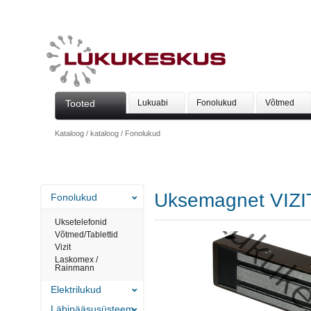
Tooted
Lukuabi
Fonolukud
Võtmed
Kataloog
/
kataloog
/
Fonolukud
Uksemagnet VIZI
Fonolukud
Uksetelefonid
Võtmed/Tablettid
Vizit
Laskomex /
Rainmann
Elektrilukud
Läbipääsusüsteem