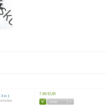
7.99 EUR
 3 in 1
upuhastaja
Details