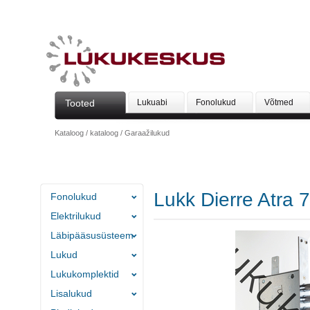
Tooted
Lukuabi
Fonolukud
Võtmed
Kataloog
/
kataloog
/
Garaažilukud
Lukk Dierre Atra 
Fonolukud
Elektrilukud
Läbipääsusüsteem
Lukud
Lukukomplektid
Lisalukud