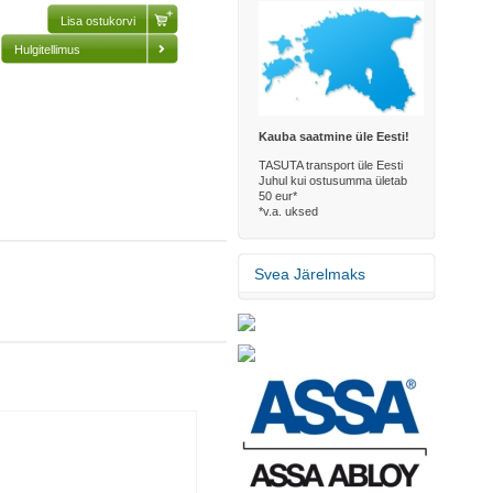
Hulgitellimus
Kauba saatmine üle Eesti!
TASUTA transport üle Eesti
Juhul kui ostusumma ületab
50 eur*
*v.a. uksed
Svea Järelmaks