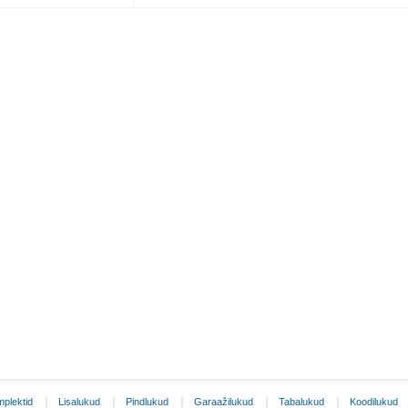
plektid
Lisalukud
Pindlukud
Garaažilukud
Tabalukud
Koodilukud