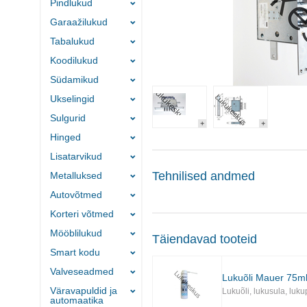
Pindlukud
Garaažilukud
Tabalukud
Koodilukud
Südamikud
Ukselingid
Sulgurid
Hinged
Lisatarvikud
Tehnilised andmed
Metalluksed
Autovõtmed
Korteri võtmed
Mööblilukud
Täiendavad tooteid
Smart kodu
Valveseadmed
Lukuõli Mauer 75ml
Väravapuldid ja
Lukuõli, lukusula, luk
automaatika