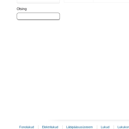
Otsing
Fonolukud
Elektrilukud
Läbipääsusüsteem
Lukud
Lukukom