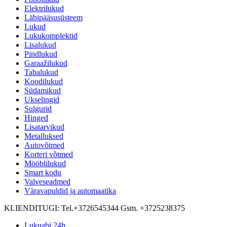
Elektrilukud
Läbipääsusüsteem
Lukud
Lukukomplektid
Lisalukud
Pindlukud
Garaažilukud
Tabalukud
Koodilukud
Südamikud
Ukselingid
Sulgurid
Hinged
Lisatarvikud
Metalluksed
Autovõtmed
Korteri võtmed
Mööblilukud
Smart kodu
Valveseadmed
Väravapuldid ja automaatika
KLIENDITUGI:
Tel.+3726545344 Gsm. +3725238375
Lukuabi 24h