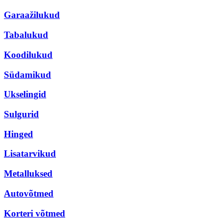
Garaažilukud
Tabalukud
Koodilukud
Südamikud
Ukselingid
Sulgurid
Hinged
Lisatarvikud
Metalluksed
Autovõtmed
Korteri võtmed