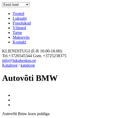
Tooted
Lukuabi
Fonolukud
Võtmed
Tarne
Makseviis
Kontakt
KLIENDITUGI (E-R 10.00-18.00):
Tel.+3726545344 Gsm. +3725238375
info@lukukeskus.ee
Kataloog
/
kataloog
Autovõti BMW
Autovõti Bmw koos puldiga