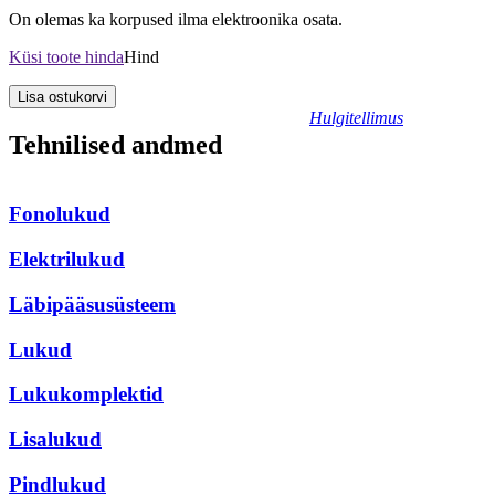
On olemas ka korpused ilma
elektroonika osata.
Küsi toote hinda
Hind
Hulgitellimus
Tehnilised andmed
Fonolukud
Elektrilukud
Läbipääsusüsteem
Lukud
Lukukomplektid
Lisalukud
Pindlukud