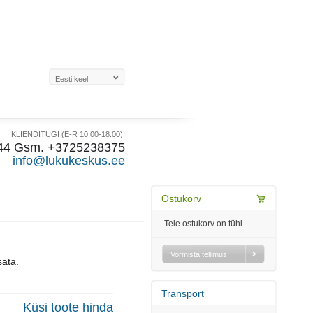
KLIENDITUGI (E-R 10.00-18.00):
44 Gsm. +3725238375
info@lukukeskus.ee
Ostukorv
Teie ostukorv on tühi
Vormista tellimus
sata.
Transport
Küsi toote hinda