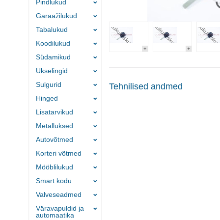
Pindlukud
Garaažilukud
Tabalukud
Koodilukud
Südamikud
Ukselingid
Sulgurid
Tehnilised andmed
Hinged
Lisatarvikud
Metalluksed
Autovõtmed
Korteri võtmed
Mööblilukud
Smart kodu
Valveseadmed
Väravapuldid ja
automaatika