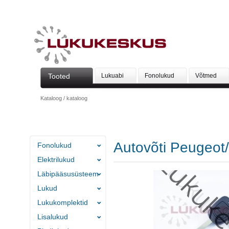
Tooted
Lukuabi
Fonolukud
Võtmed
Kataloog
/
kataloog
Autovõti Peugeot/
Fonolukud
Elektrilukud
Läbipääsusüsteem
Lukud
Lukukomplektid
Lisalukud