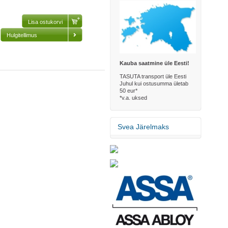
Hulgitellimus
Kauba saatmine üle Eesti!
TASUTA transport üle Eesti
Juhul kui ostusumma ületab
50 eur*
*v.a. uksed
Svea Järelmaks