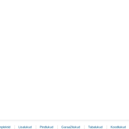
plektid
Lisalukud
Pindlukud
Garaažilukud
Tabalukud
Koodilukud