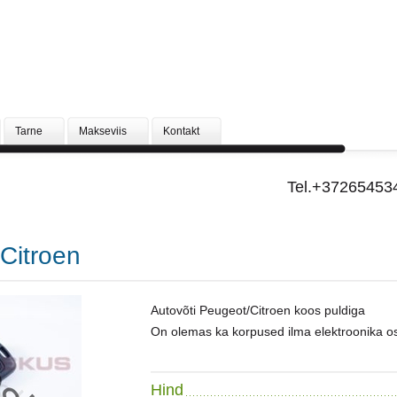
Tarne
Makseviis
Kontakt
Tel.+37265453
Citroen
Autovõti Peugeot/Citroen koos puldiga
On olemas ka korpused ilma
elektroonika o
Hind