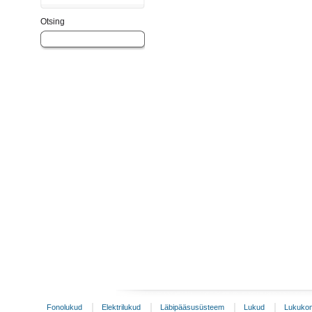
Otsing
Fonolukud
Elektrilukud
Läbipääsusüsteem
Lukud
Lukukom