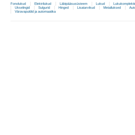
Fonolukud
Elektrilukud
Läbipääsusüsteem
Lukud
Lukukomplekti
Ukselingid
Sulgurid
Hinged
Lisatarvikud
Metalluksed
Aut
Väravapuldid ja automaatika