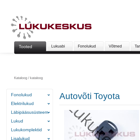
Tooted
Lukuabi
Fonolukud
Võtmed
Ta
Kataloog
/
kataloog
Autovõti Toyota
Fonolukud
Elektrilukud
Läbipääsusüsteem
Lukud
Lukukomplektid
Lisalukud