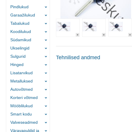
Pindlukud
Garaažilukud
Tabalukud
Koodilukud
Südamikud
Ukselingid
Sulgurid
Tehnilised andmed
Hinged
Lisatarvikud
Metalluksed
Autovõtmed
Korteri võtmed
Mööblilukud
Smart kodu
Valveseadmed
Väravapuldid ja