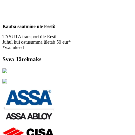
Kauba saatmine üle Eesti!
TASUTA transport üle Eesti
Juhul kui ostusumma ületab 50 eur*
*v.a. uksed
Svea Järelmaks