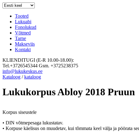
Tooted
Lukuabi
Fonolukud
Võtmed
Tarne
Makseviis
Kontakt
KLIENDITUGI (E-R 10.00-18.00):
Tel.+3726545344 Gsm. +3725238375
info@lukukeskus.ee
Kataloog
/
kataloog
Lukukorpus Abloy 2018 Pruun
Korpus siseustele
•
DIN võtmepesaga lukustatav.
•
Korpuse käelisus on muudetav, kui tõmmata keel välja ja pöörata se