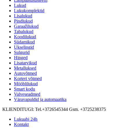
Läbipääsusüsteem
Lukud
Lukukomplektid
Lisalukud
Pindlukud
Garaažilukud
Tabalukud
Koodilukud
Südamikud
Ukselingid
Sulgurid
Hinged
Lisatarvikud
Metalluksed
Autovõtmed
Korteri võtmed
Mööblilukud
Smart kodu
Valveseadmed
Väravapuldid ja automaatika
KLIENDITUGI:
Tel.+3726545344 Gsm. +3725238375
Lukuabi 24h
Kontakt