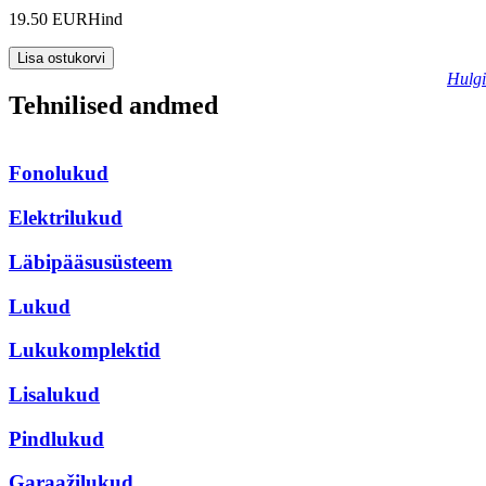
19.50 EUR
Hind
Hulgi
Tehnilised andmed
Fonolukud
Elektrilukud
Läbipääsusüsteem
Lukud
Lukukomplektid
Lisalukud
Pindlukud
Garaažilukud