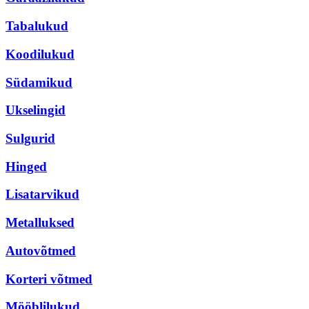
Tabalukud
Koodilukud
Südamikud
Ukselingid
Sulgurid
Hinged
Lisatarvikud
Metalluksed
Autovõtmed
Korteri võtmed
Mööblilukud