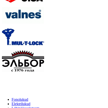
Fonolukud
Elektrilukud