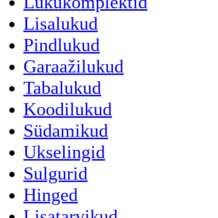
Lukukomplektid
Lisalukud
Pindlukud
Garaažilukud
Tabalukud
Koodilukud
Südamikud
Ukselingid
Sulgurid
Hinged
Lisatarvikud