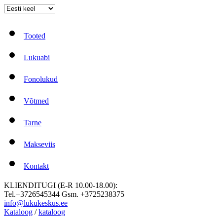
Tooted
Lukuabi
Fonolukud
Võtmed
Tarne
Makseviis
Kontakt
KLIENDITUGI (E-R 10.00-18.00):
Tel.+3726545344 Gsm. +3725238375
info@lukukeskus.ee
Kataloog
/
kataloog