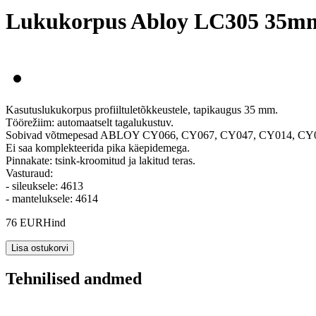
Lukukorpus Abloy LC305 35m
Kasutuslukukorpus profiiltuletõkkeustele, tapikaugus 35 mm.
Töörežiim: automaatselt tagalukustuv.
Sobivad võtmepesad ABLOY CY066, CY067, CY047, CY014, CY
Ei saa komplekteerida pika käepidemega.
Pinnakate: tsink-kroomitud ja lakitud teras.
Vasturaud:
- sileuksele: 4613
- manteluksele: 4614
76 EUR
Hind
Tehnilised andmed