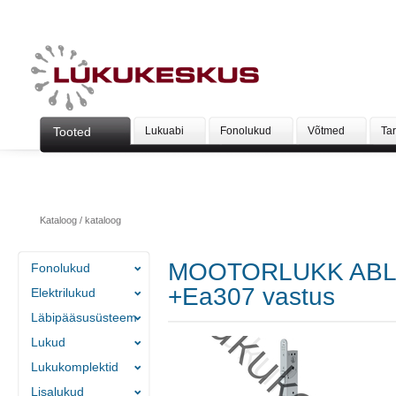
Tooted
Lukuabi
Fonolukud
Võtmed
Ta
Kataloog
/
kataloog
MOOTORLUKK ABLO
Fonolukud
+Ea307 vastus
Elektrilukud
Läbipääsusüsteem
Lukud
Lukukomplektid
Lisalukud