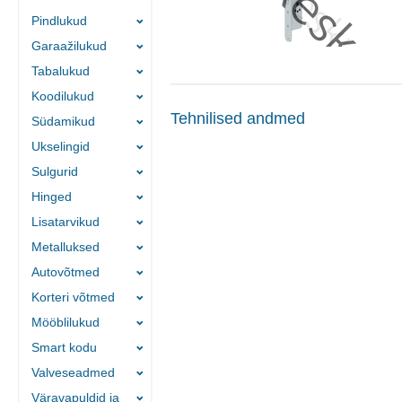
Pindlukud
Garaažilukud
Tabalukud
Koodilukud
Tehnilised andmed
Südamikud
Ukselingid
Sulgurid
Hinged
Lisatarvikud
Metalluksed
Autovõtmed
Korteri võtmed
Mööblilukud
Smart kodu
Valveseadmed
Väravapuldid ja