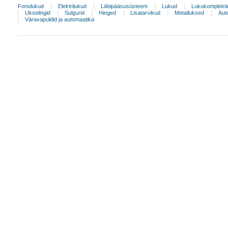
Fonolukud
Elektrilukud
Läbipääsusüsteem
Lukud
Lukukomplekti
Ukselingid
Sulgurid
Hinged
Lisatarvikud
Metalluksed
Aut
Väravapuldid ja automaatika