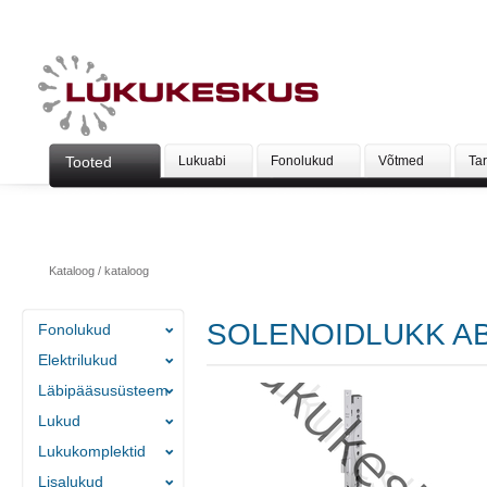
Tooted
Lukuabi
Fonolukud
Võtmed
Ta
Kataloog
/
kataloog
SOLENOIDLUKK AB
Fonolukud
Elektrilukud
Läbipääsusüsteem
Lukud
Lukukomplektid
Lisalukud