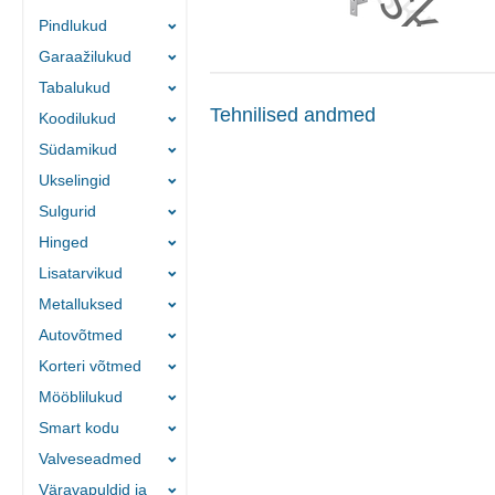
Pindlukud
Garaažilukud
Tabalukud
Tehnilised andmed
Koodilukud
Südamikud
Ukselingid
Sulgurid
Hinged
Lisatarvikud
Metalluksed
Autovõtmed
Korteri võtmed
Mööblilukud
Smart kodu
Valveseadmed
Väravapuldid ja