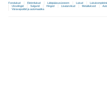
Fonolukud
Elektrilukud
Läbipääsusüsteem
Lukud
Lukukomplekti
Ukselingid
Sulgurid
Hinged
Lisatarvikud
Metalluksed
Aut
Väravapuldid ja automaatika