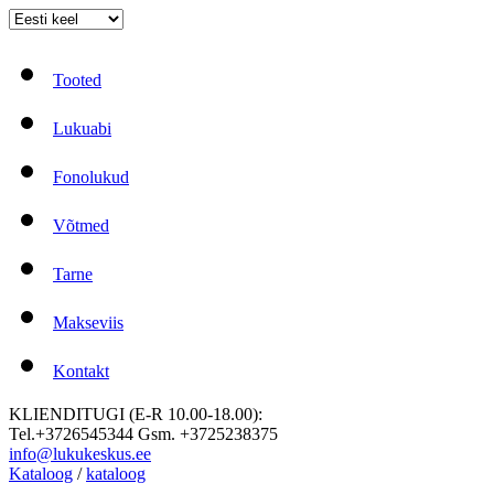
Tooted
Lukuabi
Fonolukud
Võtmed
Tarne
Makseviis
Kontakt
KLIENDITUGI (E-R 10.00-18.00):
Tel.+3726545344 Gsm. +3725238375
info@lukukeskus.ee
Kataloog
/
kataloog