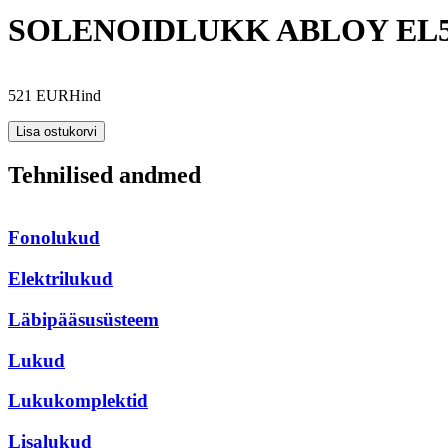
SOLENOIDLUKK ABLOY EL582
521 EUR
Hind
Tehnilised andmed
Fonolukud
Elektrilukud
Läbipääsusüsteem
Lukud
Lukukomplektid
Lisalukud