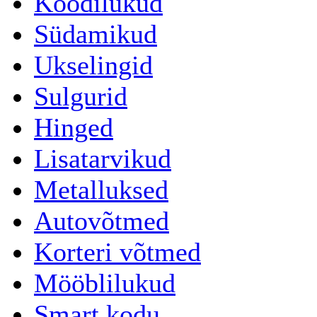
Koodilukud
Südamikud
Ukselingid
Sulgurid
Hinged
Lisatarvikud
Metalluksed
Autovõtmed
Korteri võtmed
Mööblilukud
Smart kodu