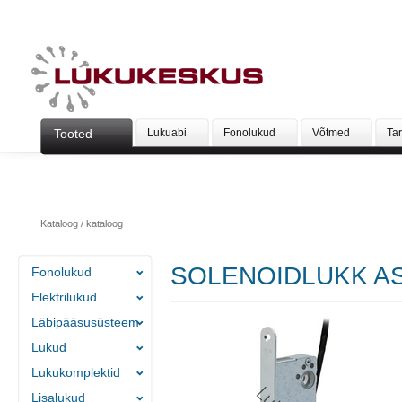
Tooted
Lukuabi
Fonolukud
Võtmed
Ta
Kataloog
/
kataloog
SOLENOIDLUKK AS
Fonolukud
Elektrilukud
Läbipääsusüsteem
Lukud
Lukukomplektid
Lisalukud