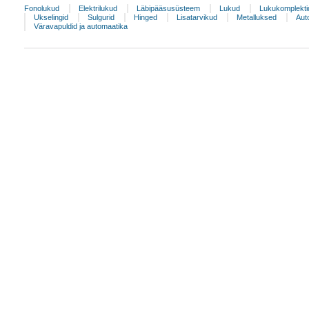
Fonolukud
Elektrilukud
Läbipääsusüsteem
Lukud
Lukukomplekti
Ukselingid
Sulgurid
Hinged
Lisatarvikud
Metalluksed
Aut
Väravapuldid ja automaatika