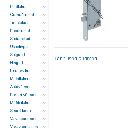
Pindlukud
Garaažilukud
Tabalukud
Koodilukud
Südamikud
Ukselingid
Sulgurid
Tehnilised andmed
Hinged
Lisatarvikud
Metalluksed
Autovõtmed
Korteri võtmed
Mööblilukud
Smart kodu
Valveseadmed
Väravapuldid ja