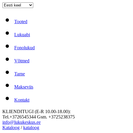
Tooted
Lukuabi
Fonolukud
Võtmed
Tarne
Makseviis
Kontakt
KLIENDITUGI (E-R 10.00-18.00):
Tel.+3726545344 Gsm. +3725238375
info@lukukeskus.ee
Kataloog
/
kataloog