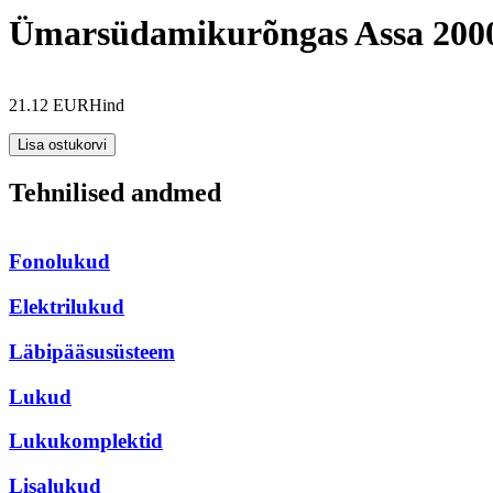
Ümarsüdamikurõngas Assa 200
21.12 EUR
Hind
Tehnilised andmed
Fonolukud
Elektrilukud
Läbipääsusüsteem
Lukud
Lukukomplektid
Lisalukud