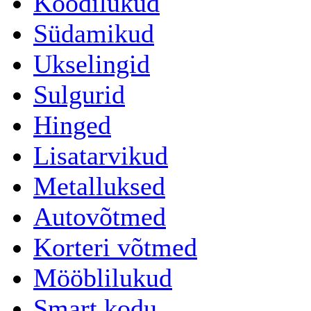
Koodilukud
Südamikud
Ukselingid
Sulgurid
Hinged
Lisatarvikud
Metalluksed
Autovõtmed
Korteri võtmed
Mööblilukud
Smart kodu