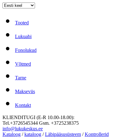
Tooted
Lukuabi
Fonolukud
Võtmed
Tarne
Makseviis
Kontakt
KLIENDITUGI (E-R 10.00-18.00):
Tel.+3726545344 Gsm. +3725238375
info@lukukeskus.ee
Kataloog
/
kataloog
/
Läbipääsusüsteem
/
Kontrollerid