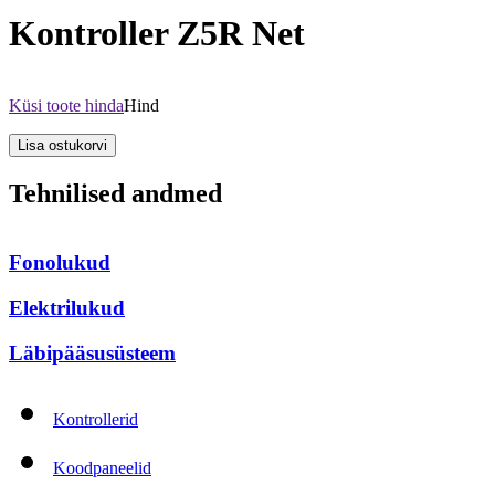
Kontroller Z5R Net
Küsi toote hinda
Hind
Tehnilised andmed
Fonolukud
Elektrilukud
Läbipääsusüsteem
Kontrollerid
Koodpaneelid