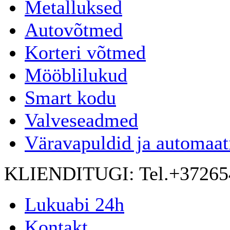
Metalluksed
Autovõtmed
Korteri võtmed
Mööblilukud
Smart kodu
Valveseadmed
Väravapuldid ja automaat
KLIENDITUGI:
Tel.+3726
Lukuabi 24h
Kontakt