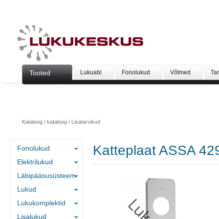
Tooted
Lukuabi
Fonolukud
Võtmed
Ta
Kataloog
/
kataloog
/
Lisatarvikud
Katteplaat ASSA 42
Fonolukud
Elektrilukud
Läbipääsusüsteem
Lukud
Lukukomplektid
Lisalukud