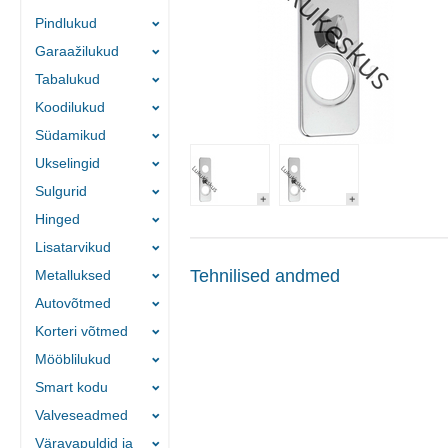
Pindlukud
Garaažilukud
Tabalukud
Koodilukud
Südamikud
Ukselingid
Sulgurid
Hinged
Lisatarvikud
Tehnilised andmed
Metalluksed
Autovõtmed
Korteri võtmed
Mööblilukud
Smart kodu
Valveseadmed
Väravapuldid ja