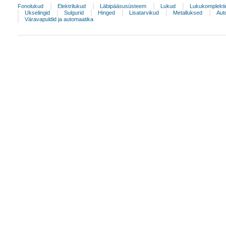
Fonolukud
Elektrilukud
Läbipääsusüsteem
Lukud
Lukukomplekti
Ukselingid
Sulgurid
Hinged
Lisatarvikud
Metalluksed
Aut
Väravapuldid ja automaatika