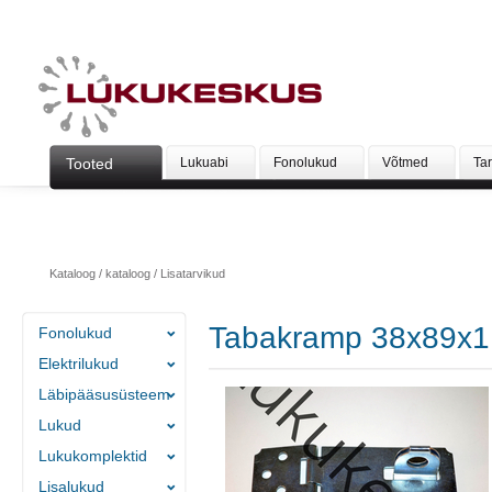
Tooted
Lukuabi
Fonolukud
Võtmed
Ta
Kataloog
/
kataloog
/
Lisatarvikud
Tabakramp 38x89x1
Fonolukud
Elektrilukud
Läbipääsusüsteem
Lukud
Lukukomplektid
Lisalukud