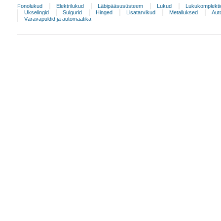
Fonolukud
Elektrilukud
Läbipääsusüsteem
Lukud
Lukukomplekti
Ukselingid
Sulgurid
Hinged
Lisatarvikud
Metalluksed
Aut
Väravapuldid ja automaatika