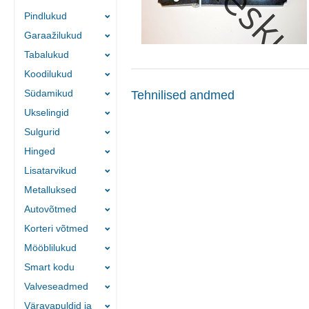
Pindlukud
Garaažilukud
Tabalukud
Koodilukud
Südamikud
Tehnilised andmed
Ukselingid
Sulgurid
Hinged
Lisatarvikud
Metalluksed
Autovõtmed
Korteri võtmed
Mööblilukud
Smart kodu
Valveseadmed
Väravapuldid ja