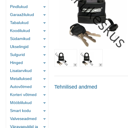
Pindlukud
Garaažilukud
Tabalukud
Koodilukud
Südamikud
Ukselingid
Sulgurid
Hinged
Lisatarvikud
Metalluksed
Tehnilised andmed
Autovõtmed
Korteri võtmed
Mööblilukud
Smart kodu
Valveseadmed
Väravapuldid ja