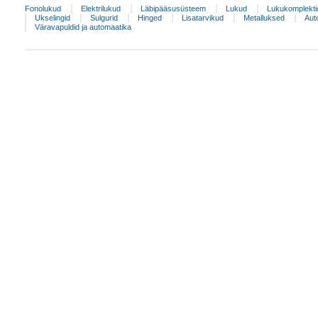
Fonolukud
Elektrilukud
Läbipääsusüsteem
Lukud
Lukukomplekti
Ukselingid
Sulgurid
Hinged
Lisatarvikud
Metalluksed
Aut
Väravapuldid ja automaatika