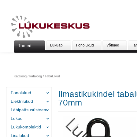
Tooted
Lukuabi
Fonolukud
Võtmed
Ta
Kataloog
/
kataloog
/
Tabalukud
Ilmastikukindel tab
Fonolukud
70mm
Elektrilukud
Läbipääsusüsteem
Lukud
Lukukomplektid
Lisalukud