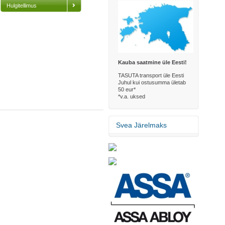
Hulgitellimus
Kauba saatmine üle Eesti!
TASUTA transport üle Eesti
Juhul kui ostusumma ületab
50 eur*
*v.a. uksed
Svea Järelmaks