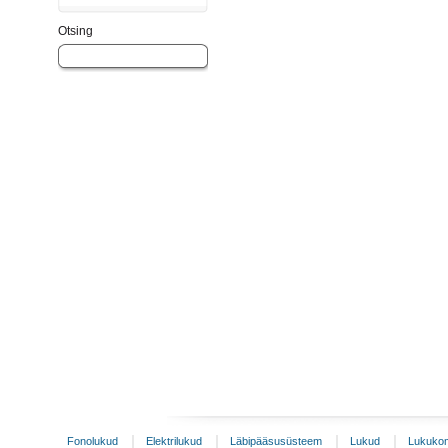
Otsing
Fonolukud
Elektrilukud
Läbipääsusüsteem
Lukud
Lukukom