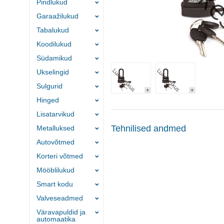
Pindlukud
Garaažilukud
Tabalukud
Koodilukud
Südamikud
Ukselingid
Sulgurid
Hinged
Lisatarvikud
Tehnilised andmed
Metalluksed
Autovõtmed
Korteri võtmed
Mööblilukud
Smart kodu
Valveseadmed
Väravapuldid ja
automaatika