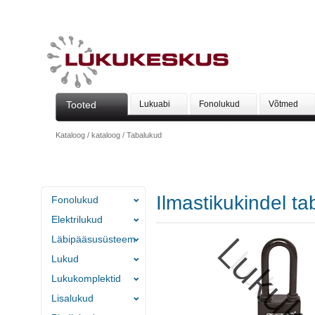
Tooted
Lukuabi
Fonolukud
Võtmed
Kataloog
/
kataloog
/
Tabalukud
Ilmastikukindel 
Fonolukud
Elektrilukud
Läbipääsusüsteem
Lukud
Lukukomplektid
Lisalukud