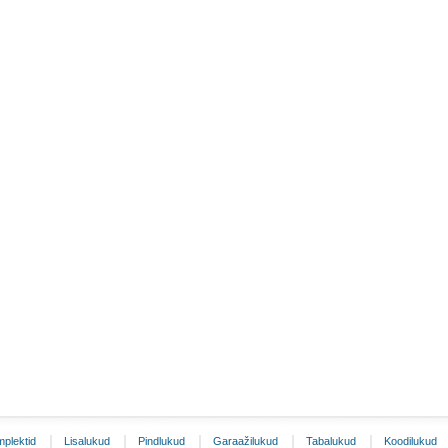
plektid
Lisalukud
Pindlukud
Garaažilukud
Tabalukud
Koodilukud