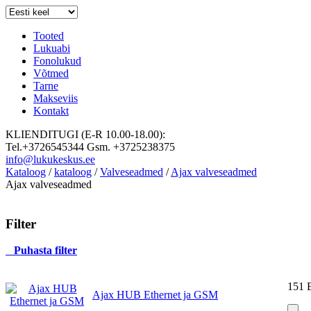
Tooted
Lukuabi
Fonolukud
Võtmed
Tarne
Makseviis
Kontakt
KLIENDITUGI (E-R 10.00-18.00):
Tel.+3726545344 Gsm. +3725238375
info@lukukeskus.ee
Kataloog
/
kataloog
/
Valveseadmed
/
Ajax valveseadmed
Ajax valveseadmed
Filter
Puhasta filter
151
Ajax HUB Ethernet ja GSM