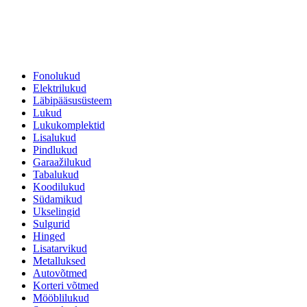
Fonolukud
Elektrilukud
Läbipääsusüsteem
Lukud
Lukukomplektid
Lisalukud
Pindlukud
Garaažilukud
Tabalukud
Koodilukud
Südamikud
Ukselingid
Sulgurid
Hinged
Lisatarvikud
Metalluksed
Autovõtmed
Korteri võtmed
Mööblilukud