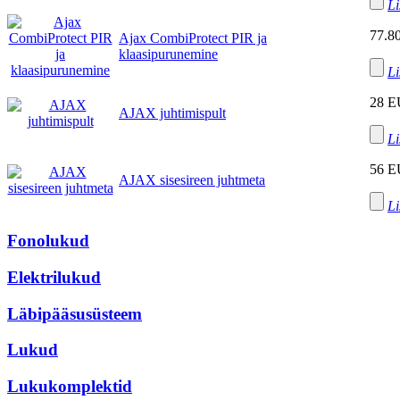
Li
77.8
Ajax CombiProtect PIR ja
klaasipurunemine
Li
28 
AJAX juhtimispult
Li
56 
AJAX sisesireen juhtmeta
Li
Fonolukud
Elektrilukud
Läbipääsusüsteem
Lukud
Lukukomplektid