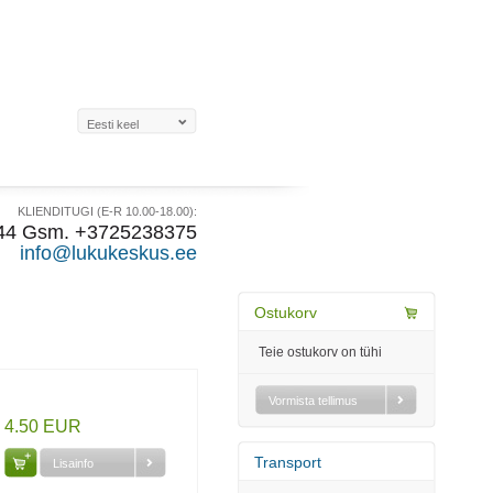
KLIENDITUGI (E-R 10.00-18.00):
44 Gsm. +3725238375
info@lukukeskus.ee
Ostukorv
Teie ostukorv on tühi
Vormista tellimus
4.50 EUR
Transport
Lisainfo