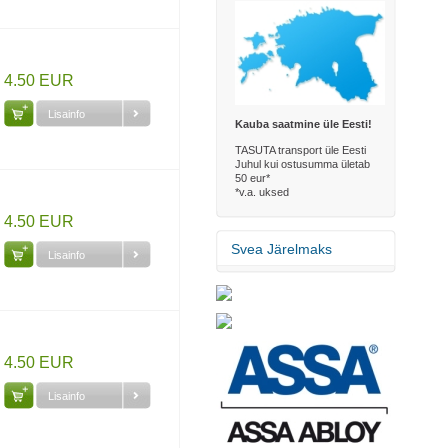
4.50 EUR
Lisainfo
Kauba saatmine üle Eesti!
TASUTA transport üle Eesti
Juhul kui ostusumma ületab
50 eur*
*v.a. uksed
4.50 EUR
Svea Järelmaks
Lisainfo
4.50 EUR
Lisainfo