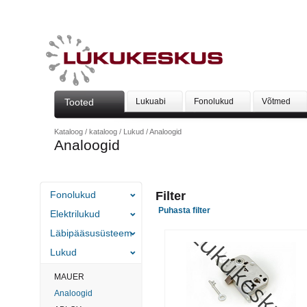
Tooted
Lukuabi
Fonolukud
Võtmed
Kataloog
/
kataloog
/
Lukud
/
Analoogid
Analoogid
Fonolukud
Filter
Puhasta filter
Elektrilukud
Läbipääsusüsteem
Lukud
MAUER
Analoogid