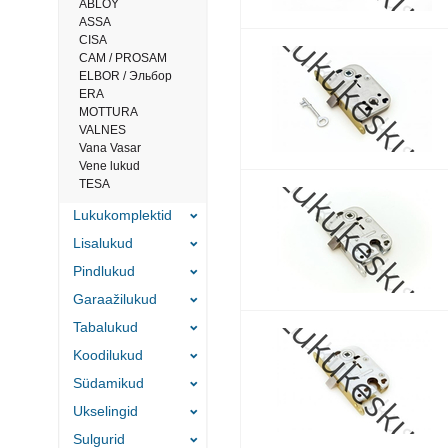
ABLOY
ASSA
CISA
САМ / PROSAM
ELBOR / Эльбор
ERA
MOTTURA
VALNES
Vana Vasar
Vene lukud
TESA
Lukukomplektid
Lisalukud
Pindlukud
Garaažilukud
Tabalukud
Koodilukud
Südamikud
Ukselingid
Sulgurid