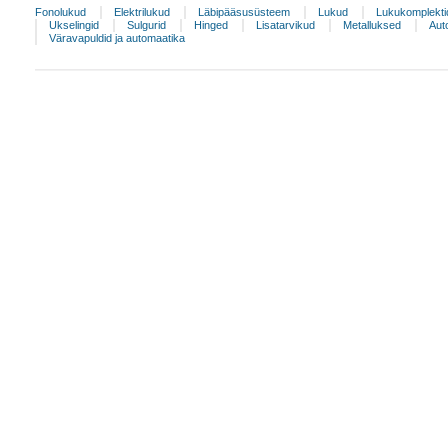
Fonolukud
Elektrilukud
Läbipääsusüsteem
Lukud
Lukukomplekti
Ukselingid
Sulgurid
Hinged
Lisatarvikud
Metalluksed
Aut
Väravapuldid ja automaatika