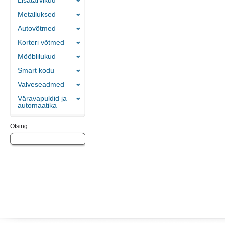
Lisatarvikud
Metalluksed
Autovõtmed
Korteri võtmed
Mööblilukud
Smart kodu
Valveseadmed
Väravapuldid ja
automaatika
Otsing