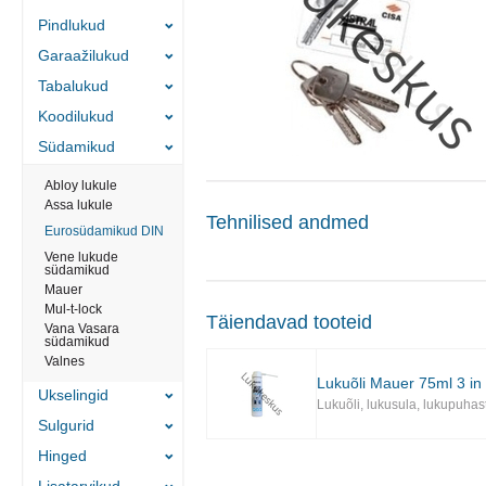
Pindlukud
Garaažilukud
Tabalukud
Koodilukud
Südamikud
Abloy lukule
Assa lukule
Tehnilised andmed
Eurosüdamikud DIN
Vene lukude
südamikud
Mauer
Mul-t-lock
Täiendavad tooteid
Vana Vasara
südamikud
Valnes
Lukuõli Mauer 75ml 3 in
Ukselingid
Lukuõli, lukusula, lukupuhas
Sulgurid
Hinged