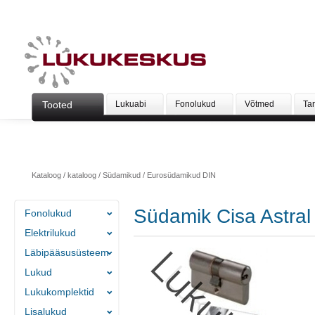
Tooted
Lukuabi
Fonolukud
Võtmed
Ta
Kataloog
/
kataloog
/
Südamikud
/
Eurosüdamikud DIN
Südamik Cisa Astral
Fonolukud
Elektrilukud
Läbipääsusüsteem
Lukud
Lukukomplektid
Lisalukud