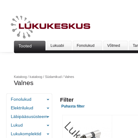
Tooted
Lukuabi
Fonolukud
Võtmed
Ta
Kataloog
/
kataloog
/
Südamikud
/
Valnes
Valnes
Fonolukud
Filter
Puhasta filter
Elektrilukud
Läbipääsusüsteem
Lukud
Lukukomplektid