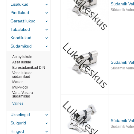
Südamik Va
Lisalukud
Südamik Valn
Pindlukud
Garaažilukud
Tabalukud
Koodilukud
Südamikud
Abloy lukule
Südamik Va
Assa lukule
Eurosüdamikud DIN
Südamik Valn
Vene lukude
südamikud
Mauer
Mul-t-lock
Vana Vasara
südamikud
Valnes
Ukselingid
Südamik Val
Sulgurid
Südamik Valne
Hinged