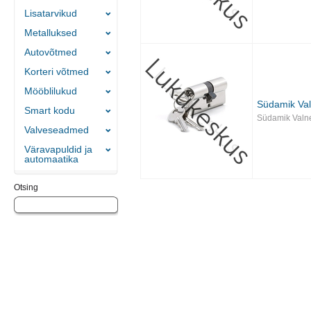
Lisatarvikud
Metalluksed
Autovõtmed
Korteri võtmed
Mööblilukud
Südamik Va
Smart kodu
Südamik Valn
Valveseadmed
Väravapuldid ja
automaatika
Otsing