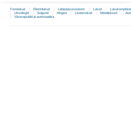
Fonolukud
Elektrilukud
Läbipääsusüsteem
Lukud
Lukukomplekti
Ukselingid
Sulgurid
Hinged
Lisatarvikud
Metalluksed
Aut
Väravapuldid ja automaatika