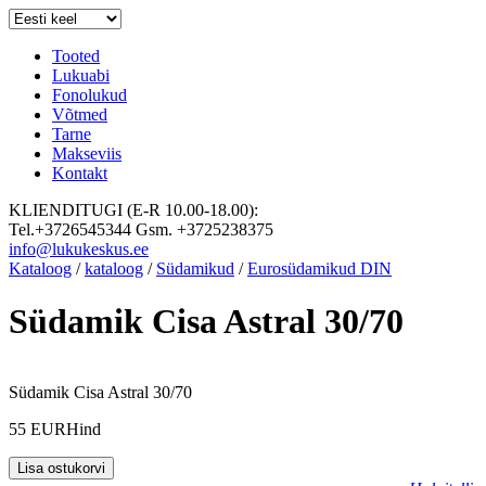
Tooted
Lukuabi
Fonolukud
Võtmed
Tarne
Makseviis
Kontakt
KLIENDITUGI (E-R 10.00-18.00):
Tel.+3726545344 Gsm. +3725238375
info@lukukeskus.ee
Kataloog
/
kataloog
/
Südamikud
/
Eurosüdamikud DIN
Südamik Cisa Astral 30/70
Südamik Cisa Astral 30/70
55 EUR
Hind