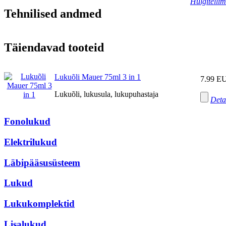
Hulgitelli
Tehnilised andmed
Täiendavad tooteid
Lukuõli Mauer 75ml 3 in 1
7.99 E
Lukuõli, lukusula, lukupuhastaja
Deta
Fonolukud
Elektrilukud
Läbipääsusüsteem
Lukud
Lukukomplektid
Lisalukud