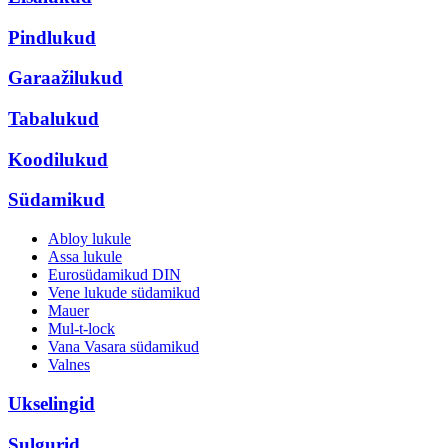
Pindlukud
Garaažilukud
Tabalukud
Koodilukud
Südamikud
Abloy lukule
Assa lukule
Eurosüdamikud DIN
Vene lukude südamikud
Mauer
Mul-t-lock
Vana Vasara südamikud
Valnes
Ukselingid
Sulgurid