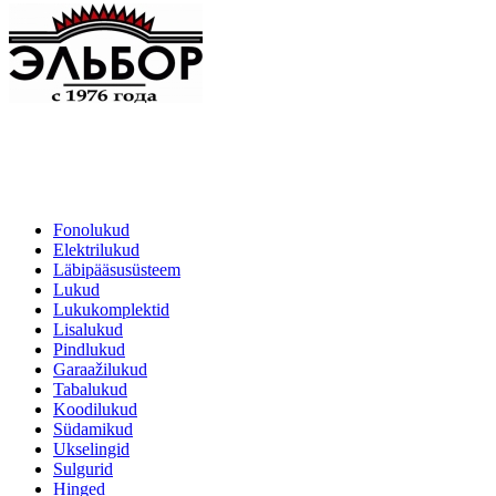
Fonolukud
Elektrilukud
Läbipääsusüsteem
Lukud
Lukukomplektid
Lisalukud
Pindlukud
Garaažilukud
Tabalukud
Koodilukud
Südamikud
Ukselingid
Sulgurid
Hinged