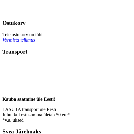
Ostukorv
Teie ostukorv on tühi
Vormista tellimus
Transport
Kauba saatmine üle Eesti!
TASUTA transport üle Eesti
Juhul kui ostusumma ületab 50 eur*
*v.a. uksed
Svea Järelmaks