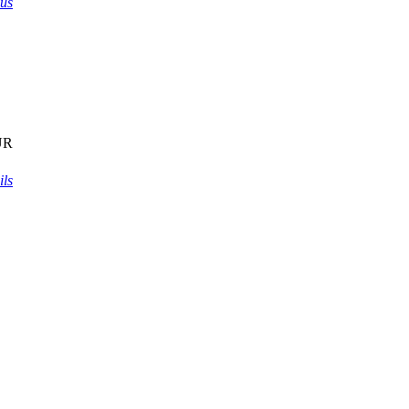
mus
UR
ils