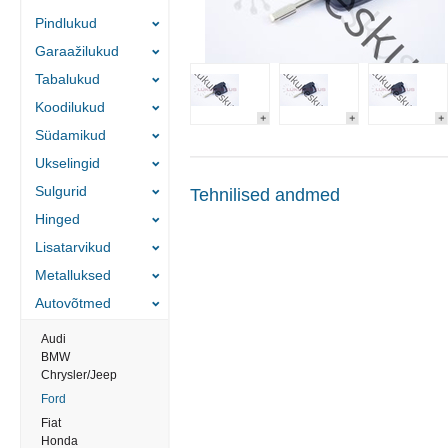
Pindlukud
Garaažilukud
Tabalukud
Koodilukud
Südamikud
Ukselingid
Sulgurid
Tehnilised andmed
Hinged
Lisatarvikud
Metalluksed
Autovõtmed
Audi
BMW
Chrysler/Jeep
Ford
Fiat
Honda