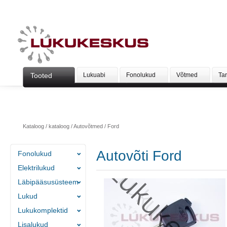
Tooted
Lukuabi
Fonolukud
Võtmed
Ta
Kataloog
/
kataloog
/
Autovõtmed
/
Ford
Autovõti Ford
Fonolukud
Elektrilukud
Läbipääsusüsteem
Lukud
Lukukomplektid
Lisalukud