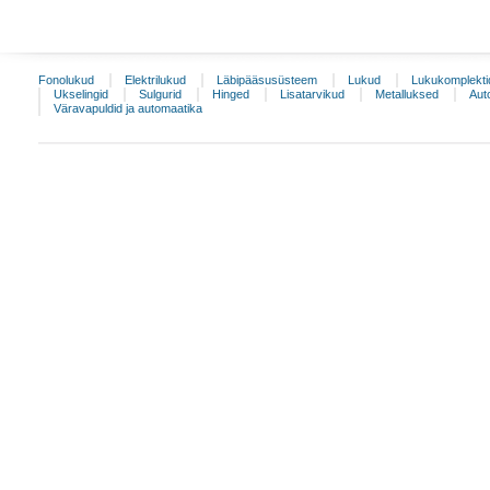
Fonolukud
Elektrilukud
Läbipääsusüsteem
Lukud
Lukukomplekti
Ukselingid
Sulgurid
Hinged
Lisatarvikud
Metalluksed
Aut
Väravapuldid ja automaatika