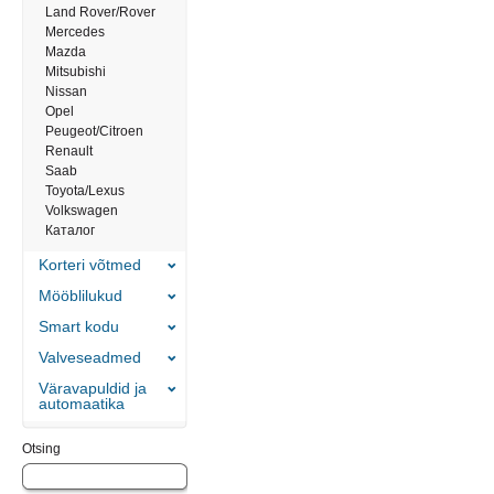
Land Rover/Rover
Mercedes
Mazda
Mitsubishi
Nissan
Opel
Peugeot/Citroen
Renault
Saab
Toyota/Lexus
Volkswagen
Каталог
Korteri võtmed
Mööblilukud
Smart kodu
Valveseadmed
Väravapuldid ja
automaatika
Otsing