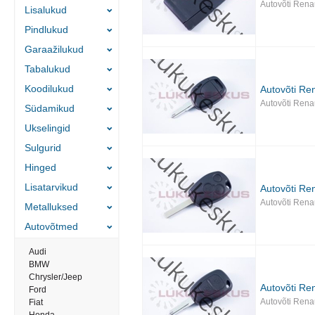
Autovõti Rena
Lisalukud
Pindlukud
Garaažilukud
Tabalukud
Koodilukud
Autovõti Ren
Autovõti Rena
Südamikud
Ukselingid
Sulgurid
Hinged
Lisatarvikud
Autovõti Ren
Autovõti Rena
Metalluksed
Autovõtmed
Audi
BMW
Chrysler/Jeep
Autovõti Ren
Ford
Autovõti Rena
Fiat