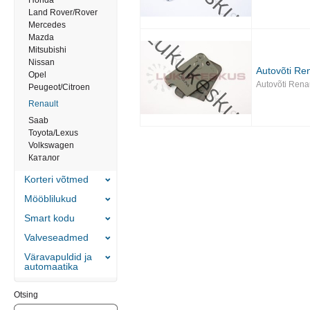
Honda
Land Rover/Rover
Mercedes
Mazda
Mitsubishi
Nissan
Autovõti Ren
Opel
Autovõti Rena
Peugeot/Citroen
Renault
Saab
Toyota/Lexus
Volkswagen
Каталог
Korteri võtmed
Mööblilukud
Smart kodu
Valveseadmed
Väravapuldid ja
automaatika
Otsing