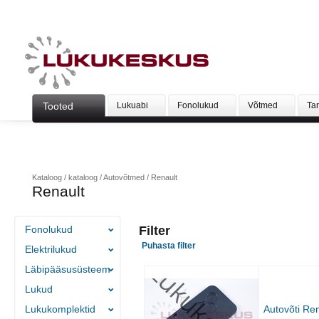
Tooted
Lukuabi
Fonolukud
Võtmed
Ta
Kataloog
/
kataloog
/
Autovõtmed
/
Renault
Renault
Fonolukud
Filter
Puhasta filter
Elektrilukud
Läbipääsusüsteem
Lukud
Lukukomplektid
Autovõti Ren