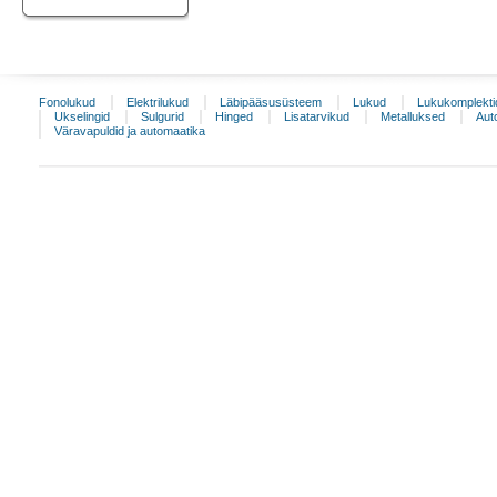
Fonolukud
Elektrilukud
Läbipääsusüsteem
Lukud
Lukukomplekti
Ukselingid
Sulgurid
Hinged
Lisatarvikud
Metalluksed
Aut
Väravapuldid ja automaatika