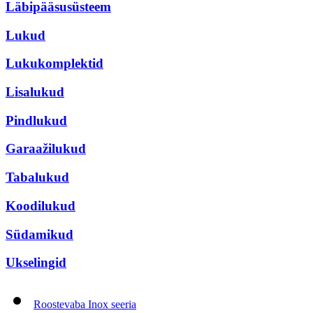
Läbipääsusüsteem
Lukud
Lukukomplektid
Lisalukud
Pindlukud
Garaažilukud
Tabalukud
Koodilukud
Südamikud
Ukselingid
Roostevaba Inox seeria