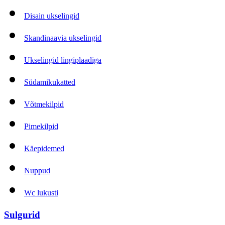
Disain ukselingid
Skandinaavia ukselingid
Ukselingid lingiplaadiga
Südamikukatted
Võtmekilpid
Pimekilpid
Käepidemed
Nuppud
Wc lukusti
Sulgurid