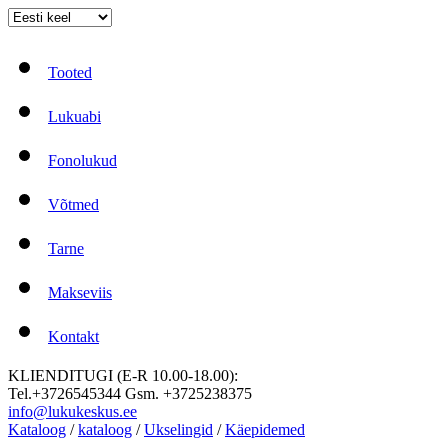
Tooted
Lukuabi
Fonolukud
Võtmed
Tarne
Makseviis
Kontakt
KLIENDITUGI (E-R 10.00-18.00):
Tel.+3726545344 Gsm. +3725238375
info@lukukeskus.ee
Kataloog
/
kataloog
/
Ukselingid
/
Käepidemed