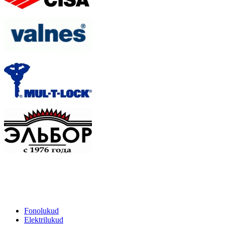
Fonolukud
Elektrilukud