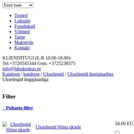
Tooted
Lukuabi
Fonolukud
Võtmed
Tarne
Makseviis
Kontakt
KLIENDITUGI (E-R 10.00-18.00):
Tel.+3726545344 Gsm. +3725238375
info@lukukeskus.ee
Kataloog
/
kataloog
/
Ukselingid
/
Ukselingid lingiplaadiga
Ukselingid lingiplaadiga
Filter
Puhasta filter
34.60 E
Ukselingid Hiina uksele