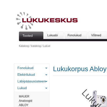
Tooted
Lukuabi
Fonolukud
Võtmed
Kataloog
/
kataloog
/
Lukud
Lukukorpus Abloy
Fonolukud
Elektrilukud
Läbipääsusüsteem
Lukud
MAUER
Analoogid
ABLOY