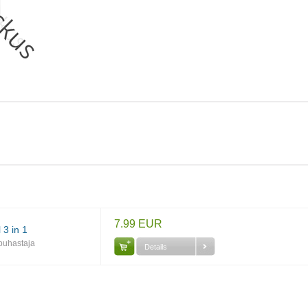
7.99 EUR
 3 in 1
upuhastaja
Details