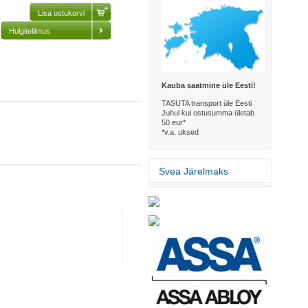
Hulgitellimus
Kauba saatmine üle Eesti!
TASUTA transport üle Eesti
Juhul kui ostusumma ületab
50 eur*
*v.a. uksed
Svea Järelmaks