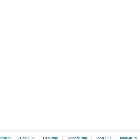
plektid
Lisalukud
Pindlukud
Garaažilukud
Tabalukud
Koodilukud