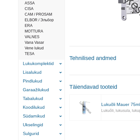
ASSA
CISA
САМ / PROSAM
ELBOR / Эльбор
ERA
MOTTURA
VALNES
Vana Vasar
Vene lukud
TESA
Tehnilised andmed
Lukukomplektid
Lisalukud
Pindlukud
Täiendavad tooteid
Garaažilukud
Tabalukud
Lukuõli Mauer 75ml
Koodilukud
Lukuõli, lukusula, luk
Südamikud
Ukselingid
Sulgurid