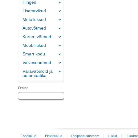
Hinged
Lisatarvikud
Metalluksed
Autovõtmed
Korteri võtmed
Mööblilukud
Smart kodu
Valveseadmed
Väravapuldid ja
automaatika
Otsing
Fonolukud
Elektrilukud
Läbipääsusüsteem
Lukud
Lukukom