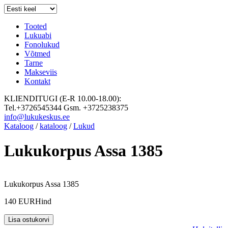
Tooted
Lukuabi
Fonolukud
Võtmed
Tarne
Makseviis
Kontakt
KLIENDITUGI (E-R 10.00-18.00):
Tel.+3726545344 Gsm. +3725238375
info@lukukeskus.ee
Kataloog
/
kataloog
/
Lukud
Lukukorpus Assa 1385
Lukukorpus Assa 1385
140 EUR
Hind