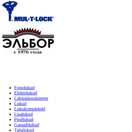
Fonolukud
Elektrilukud
Läbipääsusüsteem
Lukud
Lukukomplektid
Lisalukud
Pindlukud
Garaažilukud
Tabalukud