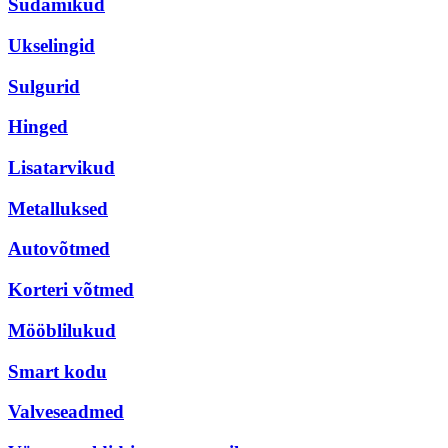
Südamikud
Ukselingid
Sulgurid
Hinged
Lisatarvikud
Metalluksed
Autovõtmed
Korteri võtmed
Mööblilukud
Smart kodu
Valveseadmed