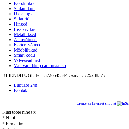
Koodilukud
Südamikud
Ukselingid
Sulgurid
Hinged
Lisatarvikud
Metalluksed
Autovõtmed
Korteri võtmed
Mööblilukud
Smart kodu
Valveseadmed
Väravapuldid ja automaatika
KLIENDITUGI:
Tel.+3726545344 Gsm. +3725238375
Lukuabi 24h
Kontakt
Create an internet shop at
Küsi toote hinda
x
*
Nimi
*
Firmanimi