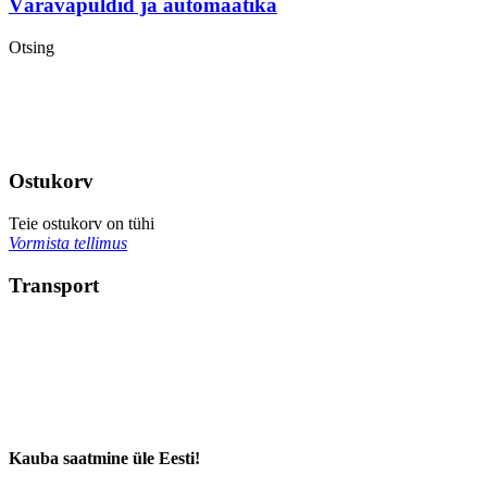
Väravapuldid ja automaatika
Otsing
Ostukorv
Teie ostukorv on tühi
Vormista tellimus
Transport
Kauba saatmine üle Eesti!