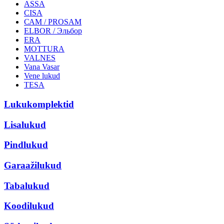
ASSA
CISA
САМ / PROSAM
ELBOR / Эльбор
ERA
MOTTURA
VALNES
Vana Vasar
Vene lukud
TESA
Lukukomplektid
Lisalukud
Pindlukud
Garaažilukud
Tabalukud
Koodilukud