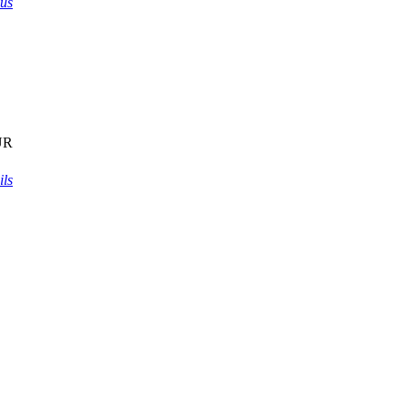
mus
UR
ils