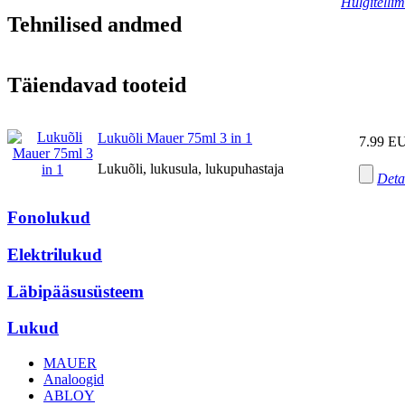
Hulgitelli
Tehnilised andmed
Täiendavad tooteid
Lukuõli Mauer 75ml 3 in 1
7.99 E
Lukuõli, lukusula, lukupuhastaja
Deta
Fonolukud
Elektrilukud
Läbipääsusüsteem
Lukud
MAUER
Analoogid
ABLOY