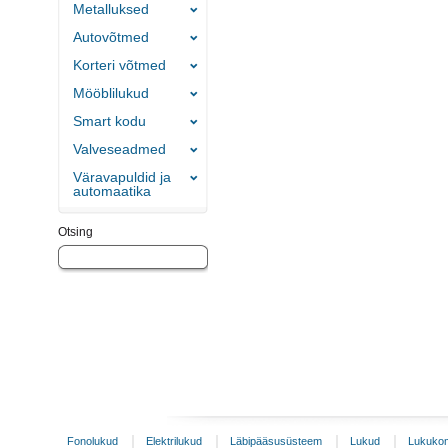
Metalluksed
Autovõtmed
Korteri võtmed
Mööblilukud
Smart kodu
Valveseadmed
Väravapuldid ja
automaatika
Otsing
Fonolukud
Elektrilukud
Läbipääsusüsteem
Lukud
Lukukom