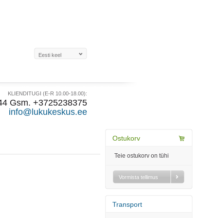
KLIENDITUGI (E-R 10.00-18.00):
44 Gsm. +3725238375
info@lukukeskus.ee
Ostukorv
Teie ostukorv on tühi
Vormista tellimus
Transport