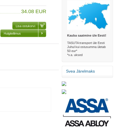
34.08 EUR
Hulgitellimus
Kauba saatmine üle Eesti!
TASUTA transport üle Eesti
Juhul kui ostusumma ületab
50 eur*
*v.a. uksed
Svea Järelmaks