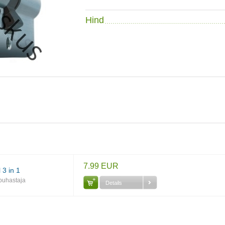
Hind
7.99 EUR
 3 in 1
upuhastaja
Details