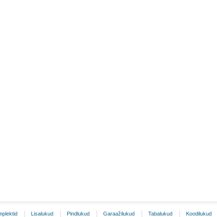
plektid
Lisalukud
Pindlukud
Garaažilukud
Tabalukud
Koodilukud