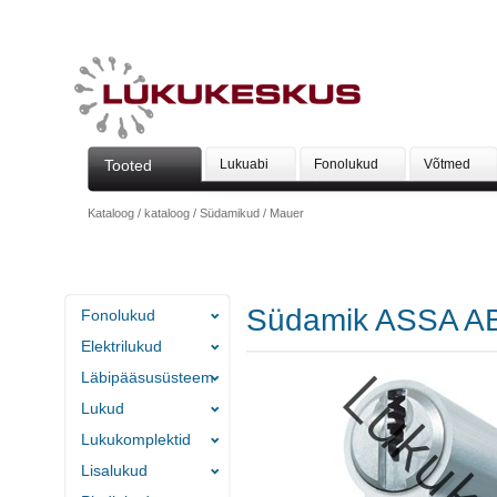
Tooted
Lukuabi
Fonolukud
Võtmed
Kataloog
/
kataloog
/
Südamikud
/
Mauer
Südamik ASSA A
Fonolukud
Elektrilukud
Läbipääsusüsteem
Lukud
Lukukomplektid
Lisalukud