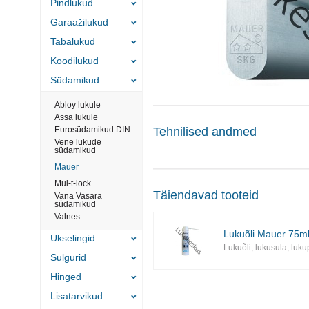
Pindlukud
Garaažilukud
Tabalukud
Koodilukud
Südamikud
Abloy lukule
Assa lukule
Eurosüdamikud DIN
Tehnilised andmed
Vene lukude
südamikud
Mauer
Mul-t-lock
Täiendavad tooteid
Vana Vasara
südamikud
Valnes
Lukuõli Mauer 75ml
Ukselingid
Lukuõli, lukusula, luk
Sulgurid
Hinged
Lisatarvikud