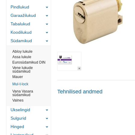
Pindlukud
Garaažilukud
Tabalukud
Koodilukud
Südamikud
Abloy lukule
Assa lukule
Eurosüdamikud DIN
Vene lukude
südamikud
Mauer
Mul-t-lock
Tehnilised andmed
Vana Vasara
südamikud
Valnes
Ukselingid
Sulgurid
Hinged