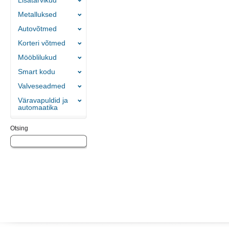
Lisatarvikud
Metalluksed
Autovõtmed
Korteri võtmed
Mööblilukud
Smart kodu
Valveseadmed
Väravapuldid ja
automaatika
Otsing