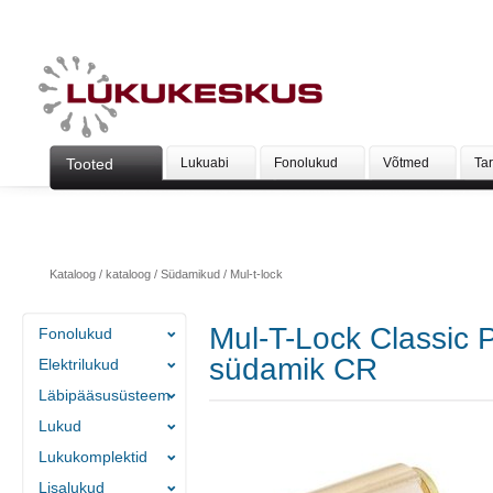
Tooted
Lukuabi
Fonolukud
Võtmed
Ta
Kataloog
/
kataloog
/
Südamikud
/
Mul-t-lock
Mul-T-Lock Classic
Fonolukud
südamik CR
Elektrilukud
Läbipääsusüsteem
Lukud
Lukukomplektid
Lisalukud