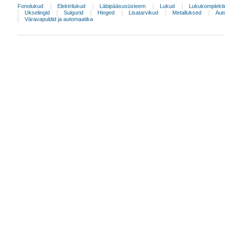
Fonolukud
Elektrilukud
Läbipääsusüsteem
Lukud
Lukukomplekti
Ukselingid
Sulgurid
Hinged
Lisatarvikud
Metalluksed
Aut
Väravapuldid ja automaatika