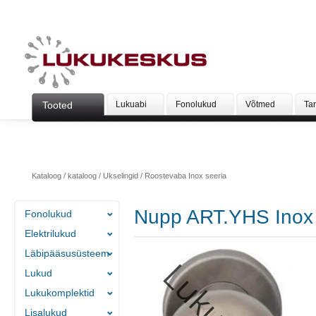
Tooted
Lukuabi
Fonolukud
Võtmed
Ta
Kataloog
/
kataloog
/
Ukselingid
/
Roostevaba Inox seeria
Nupp ART.YHS Inox r
Fonolukud
Elektrilukud
Läbipääsusüsteem
Lukud
Lukukomplektid
Lisalukud