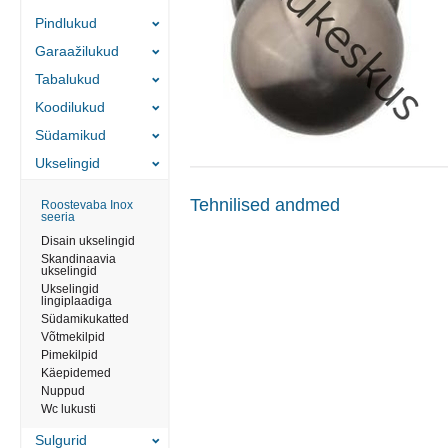
Pindlukud
Garaažilukud
Tabalukud
Koodilukud
Südamikud
Ukselingid
Tehnilised andmed
Roostevaba Inox
seeria
Disain ukselingid
Skandinaavia
ukselingid
Ukselingid
lingiplaadiga
Südamikukatted
Võtmekilpid
Pimekilpid
Käepidemed
Nuppud
Wc lukusti
Sulgurid