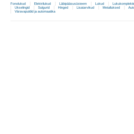
Fonolukud
Elektrilukud
Läbipääsusüsteem
Lukud
Lukukomplekti
Ukselingid
Sulgurid
Hinged
Lisatarvikud
Metalluksed
Aut
Väravapuldid ja automaatika