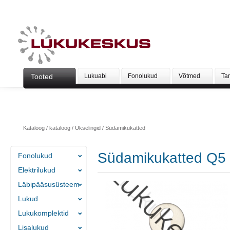
Tooted
Lukuabi
Fonolukud
Võtmed
Ta
Kataloog
/
kataloog
/
Ukselingid
/
Südamikukatted
Südamikukatted Q5
Fonolukud
Elektrilukud
Läbipääsusüsteem
Lukud
Lukukomplektid
Lisalukud