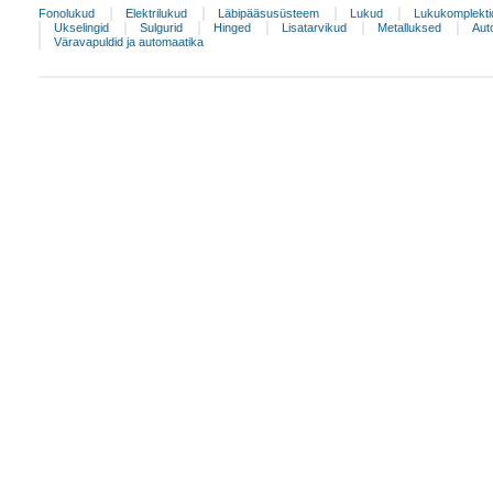
Fonolukud
Elektrilukud
Läbipääsusüsteem
Lukud
Lukukomplekti
Ukselingid
Sulgurid
Hinged
Lisatarvikud
Metalluksed
Aut
Väravapuldid ja automaatika