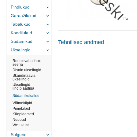
Pindlukud
Garaažilukud
Tabalukud
Koodilukud
Südamikud
Tehnilised andmed
Ukselingid
Roostevaba Inox
seeria
Disain ukselingid
Skandinaavia
ukselingid
Ukselingid
lingiplaadiga
Südamikukatted
Võtmekilpid
Pimekilpid
Käepidemed
Nuppud
Wc lukusti
Sulgurid