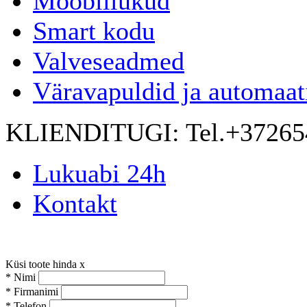
Mööblilukud
Smart kodu
Valveseadmed
Väravapuldid ja automaat
KLIENDITUGI:
Tel.+3726
Lukuabi 24h
Kontakt
Küsi toote hinda
x
*
Nimi
*
Firmanimi
*
Telefon