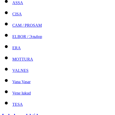
ASSA
CISA
САМ / PROSAM
ELBOR / Эльбор
ERA
MOTTURA
VALNES
Vana Vasar
Vene lukud
TESA