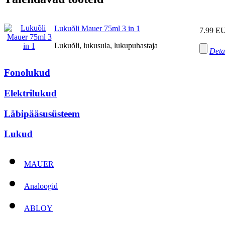
Lukuõli Mauer 75ml 3 in 1
7.99 E
Lukuõli, lukusula, lukupuhastaja
Deta
Fonolukud
Elektrilukud
Läbipääsusüsteem
Lukud
MAUER
Analoogid
ABLOY