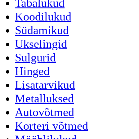
Tabalukud
Koodilukud
Südamikud
Ukselingid
Sulgurid
Hinged
Lisatarvikud
Metalluksed
Autovõtmed
Korteri võtmed