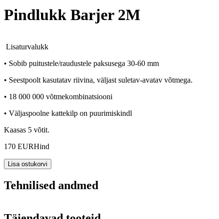
Pindlukk Barjer 2M
Lisaturvalukk
•
Sobib puitustele/raudustele paksusega
30-60 mm
•
Seestpoolt kasutatav riivina, väljast suletav-avatav võtmega.
• 18 000 000 võtmekombinatsiooni
• Väljaspoolne kattekilp on puurimiskindl
Kaasas 5 võtit.
170 EUR
Hind
Tehnilised andmed
Täiendavad tooteid