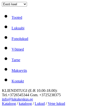
Tooted
Lukuabi
Fonolukud
Võtmed
Tarne
Makseviis
Kontakt
KLIENDITUGI (E-R 10.00-18.00):
Tel.+3726545344 Gsm. +3725238375
info@lukukeskus.ee
Kataloog
/
kataloog
/
Lukud
/
Vene lukud