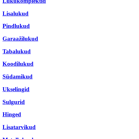
Lukukomplektid
Lisalukud
Pindlukud
Garaažilukud
Tabalukud
Koodilukud
Südamikud
Ukselingid
Sulgurid
Hinged
Lisatarvikud