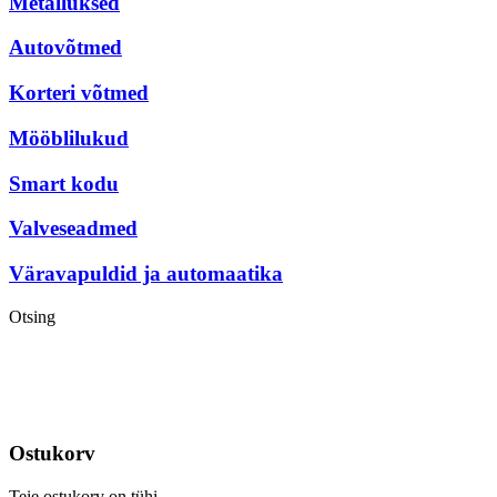
Metalluksed
Autovõtmed
Korteri võtmed
Mööblilukud
Smart kodu
Valveseadmed
Väravapuldid ja automaatika
Otsing
Ostukorv
Teie ostukorv on tühi