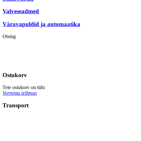
Valveseadmed
Väravapuldid ja automaatika
Otsing
Ostukorv
Teie ostukorv on tühi
Vormista tellimus
Transport