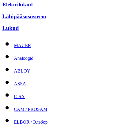
Elektrilukud
Läbipääsusüsteem
Lukud
MAUER
Analoogid
ABLOY
ASSA
CISA
САМ / PROSAM
ELBOR / Эльбор