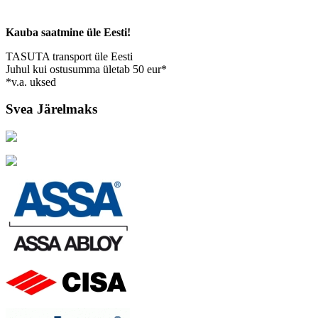
Kauba saatmine üle Eesti!
TASUTA transport üle Eesti
Juhul kui ostusumma ületab 50 eur*
*v.a. uksed
Svea Järelmaks