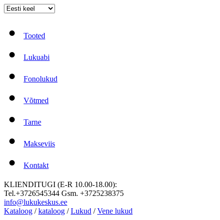
Tooted
Lukuabi
Fonolukud
Võtmed
Tarne
Makseviis
Kontakt
KLIENDITUGI (E-R 10.00-18.00):
Tel.+3726545344 Gsm. +3725238375
info@lukukeskus.ee
Kataloog
/
kataloog
/
Lukud
/
Vene lukud