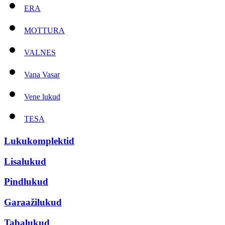
ERA
MOTTURA
VALNES
Vana Vasar
Vene lukud
TESA
Lukukomplektid
Lisalukud
Pindlukud
Garaažilukud
Tabalukud